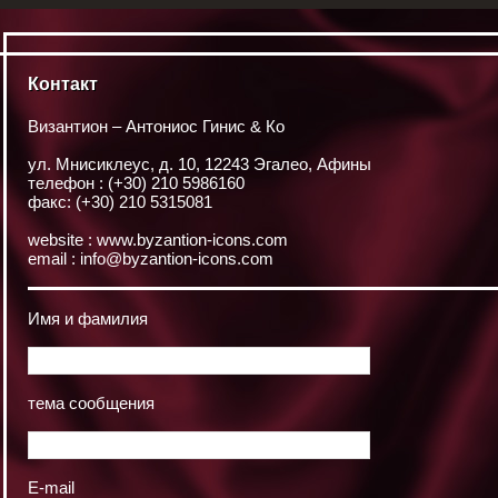
Контакт
Византион – Антониос Гинис & Ко
ул. Мнисиклеус, д. 10, 12243 Эгалео, Афины
телефон : (+30) 210 5986160
факс: (+30) 210 5315081
website :
www.byzantion-icons.com
email :
info@byzantion-icons.com
Имя и фамилия
тема сообщения
E-mail